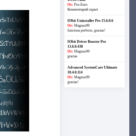
От:
Pro-Euro
Комментарий скрыт
IObit Uninstaller Pro 15.6.0.6
От:
Magnus99
funciona perfecto, gracias!
IObit Driver Booster Pro
13.6.0.438
От:
Magnus99
gracias
Advanced SystemCare Ultimate
18.4.0.114
От:
Magnus99
gracias!