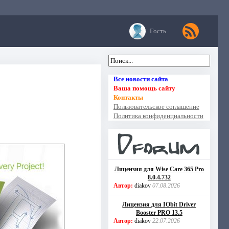
Гость
Все новости сайта
Ваша помощь сайту
Контакты
Пользовательское соглашение
Политика конфиденциальности
Лицензия для Wise Care 365 Pro
8.0.4.732
Автор:
diakov
07.08.2026
Лицензия для IObit Driver
Booster PRO 13.5
Автор:
diakov
22.07.2026