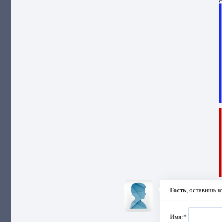
Гость
, оставишь 
Имя:
*