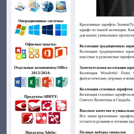
Операционнные системы:
Креативные шрифты SummitType
шрифт из нашей коллекции. Каж
для ваших уникальных проектов
Офисные пакеты:
Коллекция традиционных шри
Коллекция традиционных шрифт
классные и рукописные шрифты
Замечательная коллекция шр
Отдельные компоненты Office
Коллекция Wonderful Fonts 
2013/2024:
фантастические, игровые и ком
Коллекция сезонных шрифтов
Коллекция сезонных шрифтов вк
Продукты ABBYY:
Святого Валентина и Свадьба.
Высокое качество и уникальн
Все наши креативные шрифты 
остаются резкими и четкими пр
Полные наборы символов
Продукты Adobe: