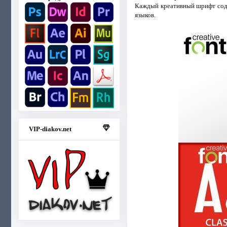
Каждый креативный шрифт соде
языков.
VIP-diakov.net