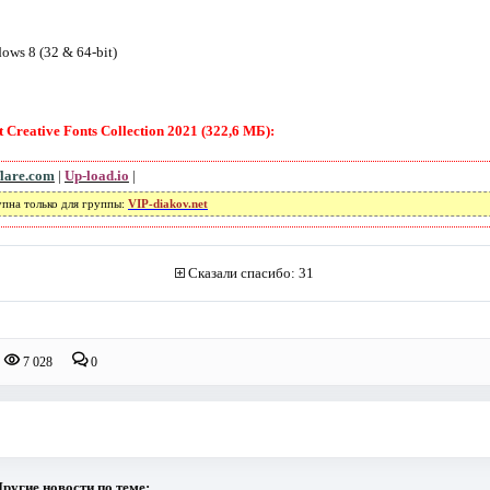
ows 8 (32 & 64-bit)
Creative Fonts Collection 2021 (322,6 МБ):
flare.com
|
Up-load.io
|
упна только для группы:
VIP-diakov.net
Сказали спасибо: 31
7 028
0
ругие новости по теме: