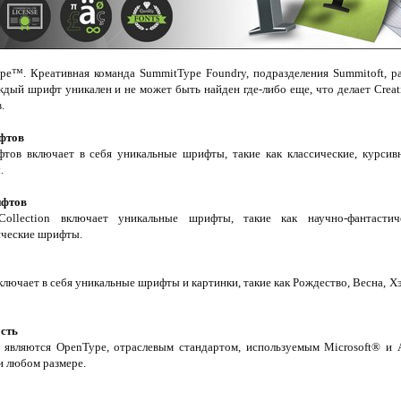
™. Креативная команда SummitType Foundry, подразделения Summitoft, ра
дый шрифт уникален и не может быть найден где-либо еще, что делает Crea
.
фтов
ов включает в себя уникальные шрифты, такие как классические, курсивн
.
ифтов
Collection включает уникальные шрифты, такие как научно-фантастиче
ические шрифты.
лючает в себя уникальные шрифты и картинки, такие как Рождество, Весна, Хэ
ость
являются OpenType, отраслевым стандартом, используемым Microsoft® и A
и любом размере.