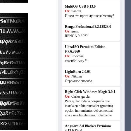
MultiOS-USB 0.13.0
От:
Sandra
И чем эта прога лучше за ventoy?
Renga Professional 8.2.13823.0
От:
gump
RENGA 9.2 ???
UltraISO Premium Edition
9.7.6.3860
От:
Ярослав
спасибо! мяу !!!
LightBurn 2.0.03
От:
Nikolay
Огромное спасибо
Right Click Windows Magic 3.0.1
От:
Carlos garcia
Para quitar toda la porqueria que
instala en hibituninstaller (gratuito)
opcion herramientas del contextual
una a una las eliminas. Totalmente
Adguard Ad Blocker Premium
4.13.0 Final