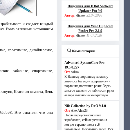
Лицензия для IObit Software
Updater Pro 9.0
Автор:
diakov
22.07.2026
зрабатывает и создает каждый
Лицензия для Wise Duplicate
tive Fonts отличным источником
Finder Pro 2.1.9
Автор:
diakov
11.07.2026
ые, креативные, дизайнерские,
Комментарии
Advanced SystemCare Pro
19.5.0.227
ские, забавные, спортивные,
От:
coliza
К Вашему хорошему коменту
хотелось бы одну поправочку -
порташка,порташке рознь.Здесь
многое зависит от набитости руки
ллоуин, Классная комната, День
автора именно на конкретную
Nik Collection by DxO 9.1.0
От:
AlexAlex23
dobe®. Это означает, что они
После переустановки всё
заработало, сейчас установил
новую версию, пока всё
нормально. Посмотрю далее. Вся