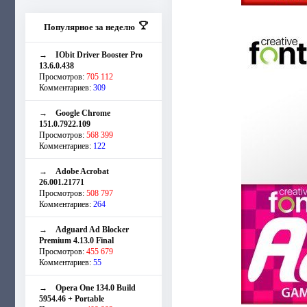
Популярное за неделю
→
IObit Driver Booster Pro
13.6.0.438
Просмотров:
705 112
Комментариев:
309
→
Google Chrome
151.0.7922.109
Просмотров:
568 399
Комментариев:
122
→
Adobe Acrobat
26.001.21771
Просмотров:
508 797
Комментариев:
264
→
Adguard Ad Blocker
Premium 4.13.0 Final
Просмотров:
455 679
Комментариев:
55
→
Opera One 134.0 Build
5954.46 + Portable