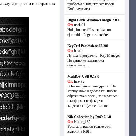
 международных и иностранных
проблема в том, что все проги
DxO начинают
Right Click Windows Magic 3.0.1
От:
uschi21
Hola, buenos d?as, archivo no
ejecutable, ?alguna soluci?n?
KeyCtrl Professional 2.201
От:
iuraf
Лучшая программа - Key Manager
Но давно не появлялись
обновления...
MultiOS-USB 0.13.0
От:
heavyg
..Она не лучше - она другая. На
Ventoy можно добавлять любые
образы как и здесь, но на разные
платформы не факт, что
запустятся. Тут же - явное
Nik Collection by DxO 9.1.0
От:
Home_135
Устанавливается только если
включить КВН.