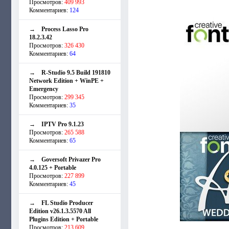
Просмотров:
409 993
Комментариев:
124
→
Process Lasso Pro
18.2.3.42
Просмотров:
326 430
Комментариев:
64
→
R-Studio 9.5 Build 191810
Network Edition + WinPE +
Emergency
Просмотров:
299 345
Комментариев:
35
→
IPTV Pro 9.1.23
Просмотров:
265 588
Комментариев:
65
→
Goversoft Privazer Pro
4.0.125 + Portable
Просмотров:
227 899
Комментариев:
45
→
FL Studio Producer
Edition v26.1.3.5570 All
Plugins Edition + Portable
Просмотров:
213 609