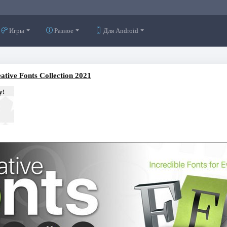
Игры
Разное
Для Android
ative Fonts Collection 2021
у!