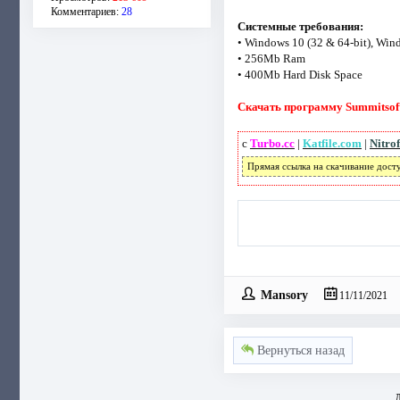
Комментариев:
28
Системные требования:
• Windows 10 (32 & 64-bit), Wind
• 256Mb Ram
• 400Mb Hard Disk Space
Скачать программу Summitsoft 
с
Turbo.cc
|
Katfile.com
|
Nitro
Прямая ссылка на скачивание дост
Mansory
11/11/2021
Вернуться назад
Д