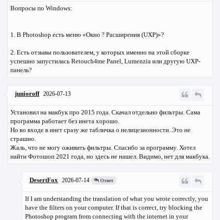
Вопросы по Windows:
1. В Photoshop есть меню «Окно ? Расширения (UXP)»?
2. Есть отзывы пользователем, у которых именно на этой сборке
успешно запустилась Retouch4me Panel, Lumenzia или другую UXP-
панель?
junioroff
2026-07-13
Установил на макбук про 2015 года. Скачал отдельно фильтры. Сама
программа работает без инета хорошо.
Но во входе в инет сразу же табличка о нелицезионности. Это не
страшно.
Жаль, что не могу оживить фильтры. Спасибо за программу. Хотел
найти Фотошоп 2021 года, но здесь не нашел. Видимо, нет для макбука.
DesertFox
2026-07-14
Ответ
If I am understanding the translation of what you wrote correctly, you
have the filters on your computer. If that is correct, try blocking the
Photoshop program from connecting with the internet in your