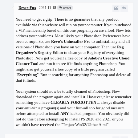
DesertFox
2024-11-18
Ответ
You need to get a grip! There is no guarantee that any product
available via this website will run on your computer. If you purchased
a VIP membership based on this one program you are a fool. Now lets
address your problems. Most likely your Photoshop Preferences have
been corrupt. So, use
Revo's Uninstaller Pro
to uninstall any and all
versions of Photoshop you have on your computer. Then use
Reg
Organizer's
Registry Editor to clean your Registry of everything
Photoshop. Now get yourself a free copy of
Adobe's Creative Cloud
Cleaner Tool
and run it to see if it finds anything Photoshop. You
might also get yourself a free copy of a little program called
"
Everything
". Run it searching for anything Photoshop and delete all
that it finds.
Your system should now be totally cleaned of Photoshop. Now
download the program again and install it. However, please remember
something you have
CLEARLY FORGOTTEN
... always disable
your anti-virus program(s) and your firewall too for good measure
before attempted to install
ANY
hacked program. You obviously did
not do this before attempting to install PS 2020 and 2021 or you
wouldn't have received the "Trojan:Win32/Ulthar.A!ml".