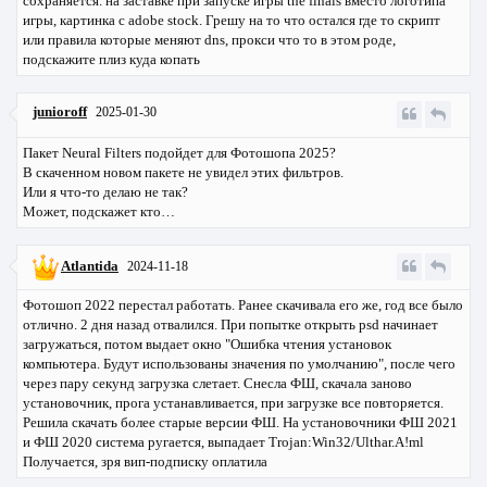
сохраняется. на заставке при запуске игры the finals вместо логотипа
игры, картинка с adobe stock. Грешу на то что остался где то скрипт
или правила которые меняют dns, прокси что то в этом роде,
подскажите плиз куда копать
junioroff
2025-01-30
Пакет Neural Filters подойдет для Фотошопа 2025?
В скаченном новом пакете не увидел этих фильтров.
Или я что-то делаю не так?
Может, подскажет кто…
Atlantida
2024-11-18
Фотошоп 2022 перестал работать. Ранее скачивала его же, год все было
отлично. 2 дня назад отвалился. При попытке открыть psd начинает
загружаться, потом выдает окно "Ошибка чтения установок
компьютера. Будут использованы значения по умолчанию", после чего
через пару секунд загрузка слетает. Снесла ФШ, скачала заново
установочник, прога устанавливается, при загрузке все повторяется.
Решила скачать более старые версии ФШ. На установочники ФШ 2021
и ФШ 2020 система ругается, выпадает Trojan:Win32/Ulthar.A!ml
Получается, зря вип-подписку оплатила