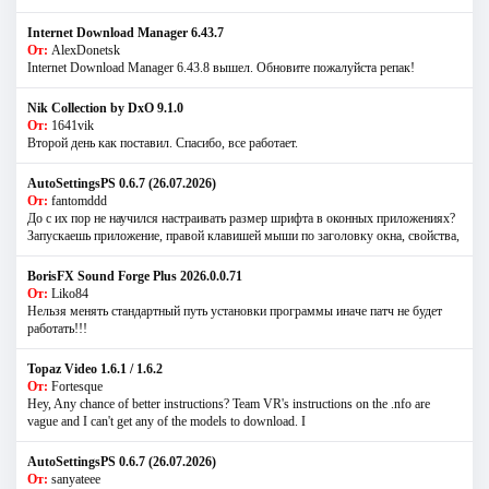
Internet Download Manager 6.43.7
От:
AlexDonetsk
Internet Download Manager 6.43.8 вышел. Обновите пожалуйста репак!
Nik Collection by DxO 9.1.0
От:
1641vik
Второй день как поставил. Спасибо, все работает.
AutoSettingsPS 0.6.7 (26.07.2026)
От:
fantomddd
До с их пор не научился настраивать размер шрифта в оконных приложениях?
Запускаешь приложение, правой клавишей мыши по заголовку окна, свойства,
BorisFX Sound Forge Plus 2026.0.0.71
От:
Liko84
Нельзя менять стандартный путь установки программы иначе патч не будет
работать!!!
Topaz Video 1.6.1 / 1.6.2
От:
Fortesque
Hey, Any chance of better instructions? Team VR's instructions on the .nfo are
vague and I can't get any of the models to download. I
AutoSettingsPS 0.6.7 (26.07.2026)
От:
sanyateee