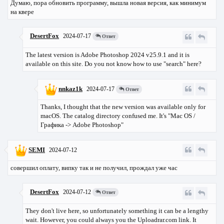
Думаю, пора обновить программу, вышла новая версия, как минимум
на квере
DesertFox
2024-07-17
Ответ
The latest version is Adobe Photoshop 2024 v25.9.1 and it is
available on this site. Do you not know how to use "search" here?
nnkaz1k
2024-07-17
Ответ
Thanks, I thought that the new version was available only for
macOS. The catalog directory confused me. It's "Mac OS /
Графика -> Adobe Photoshop"
SEMI
2024-07-12
совершил оплату, випку так и не получил, прождал уже час
DesertFox
2024-07-12
Ответ
They don't live here, so unfortunately something it can be a lengthy
wait. However, you could always you the Uploadrar.com link. It