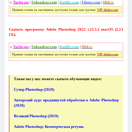
с
Turbo.pw
|
Uploadrar.com
|
Katfile.com
|
Fikper.com
|
Hitf.cc
Прямая ссылка на скачивание доступна только для группы:
VIP-diakov.net
Скачать программу Adobe Photoshop 2022 v23.5.2 macOS (2,13
ГБ):
с
Turbo.pw
|
Uploadrar.com
|
Katfile.com
|
Hitf.cc
Прямая ссылка на скачивание доступна только для группы:
VIP-diakov.net
Также вы у нас можете скачать обучающие видео:
Супер Photoshop (2020)
Авторский курс продвинутой обработки в Adobe Photoshop
(2020)
Великий Photoshop (2019)
Adobe Photoshop: Коммерческая ретушь