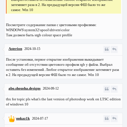
затемняет раза в 2. На предыдущей версии ФШ было то же
самое. Win 10
Посмотрите содержание папки с цветовыми профилями:
WINDOWS\system32\spool\drivers\color
Там должен быть srgb colour space profile
Asterion
2024-10-15
После установки, первое открытие изображения выкидывает
сообщение об отсутствии цветового профиля rgb у файла. Выбрал
оставить без изменений. Любое открытое изображение затемняет раза
в 2. На предыдущей версии ФШ было то же самое. Win 10
abo.shousha.designs
2024-09-12
thx for topic pls what's the last version of photoshop work on LTSC edition
of windows 10
nnkaz1k
2024-07-17