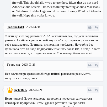
firewall. This should allow you to use those filters that do not need
Adobe's cloud servers. I know absolutely nothing about a Mac Book,
on Windows this blockage would be done through Window Defender
firewall. Hope this works for you.
Tatiana1501
2026-04-30
У меня до сих пор работает 2022 на компьютерах, где устанавливала
раньше. А сейчас купила новый ноут и облом, открываю, а он сам по
себе закрывается. Почитала, и с новыми проблемы. Неудобно без
фотошопа. Что то надо подправить изменить после ИИ, а негде. Кто то
может подсказать, что лучше скачать. С каким проблем меньше?
Гость nix
2025-03-23
Нет случаем где фотошоп 25 года найти? рыскал по разным тгк,
жалуется антивирусник
ByTeRoK
2025-02-21
Всем привет! После установки фотошопа перестали запускаться
некоторые программы, игры. удалил фотошоп, но проблема