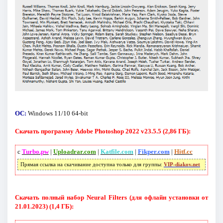
ОС:
Windows 11/10 64-bit
Скачать программу Adobe Photoshop 2022 v23.5.5 (2,86 ГБ):
с
Turbo.pw
|
Uploadrar.com
|
Katfile.com
|
Fikper.com
|
Hitf.cc
Прямая ссылка на скачивание доступна только для группы:
VIP-diakov.net
Скачать полный набор Neural Filters (для офлайн установки от
21.01.2023) (1,4 ГБ):