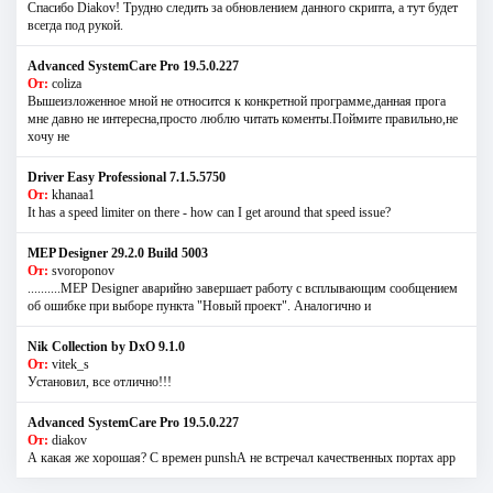
Спасибо Diakov! Трудно следить за обновлением данного скрипта, а тут будет
всегда под рукой.
Advanced SystemCare Pro 19.5.0.227
От:
coliza
Вышеизложенное мной не относится к конкретной программе,данная прога
мне давно не интересна,просто люблю читать коменты.Поймите правильно,не
хочу не
Driver Easy Professional 7.1.5.5750
От:
khanaa1
It has a speed limiter on there - how can I get around that speed issue?
MEP Designer 29.2.0 Build 5003
От:
svoroponov
..........MEP Designer аварийно завершает работу с всплывающим сообщением
об ошибке при выборе пункта "Новый проект". Аналогично и
Nik Collection by DxO 9.1.0
От:
vitek_s
Установил, все отлично!!!
Advanced SystemCare Pro 19.5.0.227
От:
diakov
А какая же хорошая? С времен punshА не встречал качественных портах app