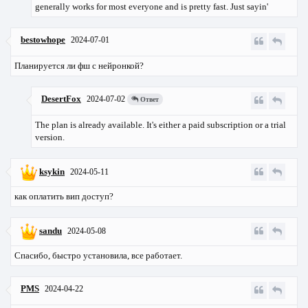
generally works for most everyone and is pretty fast. Just sayin'
bestowhope
2024-07-01
Планируется ли фш с нейронкой?
DesertFox
2024-07-02
Ответ
The plan is already available. It's either a paid subscription or a trial
version.
ksykin
2024-05-11
как оплатить вип доступ?
sandu
2024-05-08
Спасибо, быстро установила, все работает.
PMS
2024-04-22