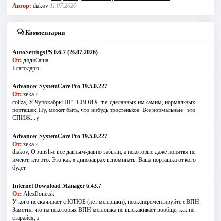
Автор:
diakov
11.07.2026
Комментарии
AutoSettingsPS 0.6.7 (26.07.2026)
От:
дядяСаша
Благодарю.
Advanced SystemCare Pro 19.5.0.227
От:
zeka.k
coliza, У Чупокабры НЕТ СВОИХ, т.е. сделанных им самим, нормальных
порташек. Ну, может быть, что-нибудь простенькое. Все нормальные - это
СПИЖ... у
Advanced SystemCare Pro 19.5.0.227
От:
zeka.k
diakov, О punsh-е все давным-давно забыли, а некоторые даже понятия не
имеют, кто это. Это как о динозаврах вспоминать. Ваша порташка от кого
будет
Internet Download Manager 6.43.7
От:
AlexDonetsk
У кого не скачивает с ЮТЮБ (нет менюшки), поэксперементируйте с ВПН.
Заметил что на некоторых ВПН менюшка не выскакивает вообще, как не
старайся, а