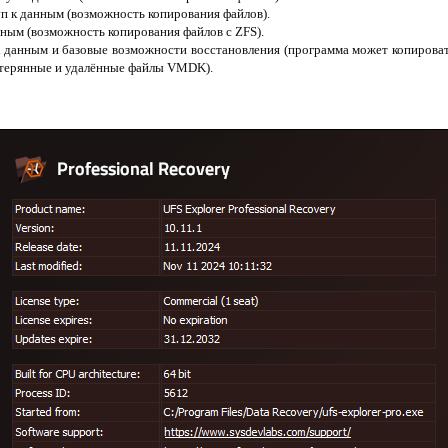
уп к данным (возможность копирования файлов).
нным (возможность копирования файлов с ZFS).
данным и базовые возможности восстановления (программа может копироват
отерянные и удалённые файлы VMDK).