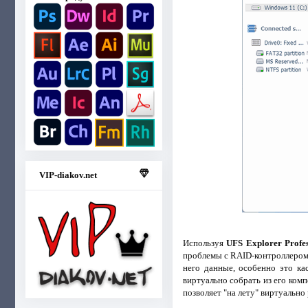
VIP-diakov.net
Используя
UFS Explorer Profe
проблемы с RAID-контроллером,
него данные, особенно это ка
виртуально собрать из его комп
позволяет "на лету" виртуально