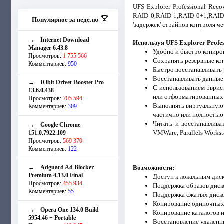
UFS Explorer Professional Re
RAID 0,RAID 1,RAID 0+1,RAID 
Популярное за неделю
'задержек' страйпов контроля ч
→
Internet Download
Используя UFS Explorer Profes
Manager 6.43.8
Удобно и быстро копиро
Просмотров:
1 755 566
Сохранять резервные коп
Комментариев:
950
Быстро восстанавливать
Восстанавливать данные 
→
IObit Driver Booster Pro
С использованием эврис
13.6.0.438
или отформатированных 
Просмотров:
705 594
Выполнять виртуальную 
Комментариев:
309
частично или полностью 
Читать и восстанавлив
→
Google Chrome
VMWare, Parallels Worksta
151.0.7922.109
Просмотров:
569 370
Комментариев:
122
→
Adguard Ad Blocker
Возможности:
Premium 4.13.0 Final
Доступ к локальным дис
Просмотров:
455 934
Поддержка образов диск
Комментариев:
55
Поддержка сжатых диско
Копирование одиночных
→
Opera One 134.0 Build
Копирование каталогов и
5954.46 + Portable
Восстановление удаленн