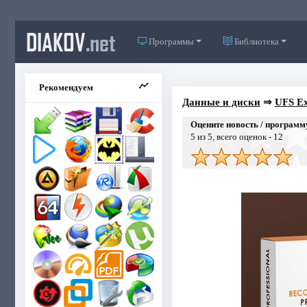
DIAKOV
.net
Программы
Библиотека
Рекомендуем
Данные и диски
⇒
UFS Ex
Оцените новость / программ
5
из 5, всего оценок -
12