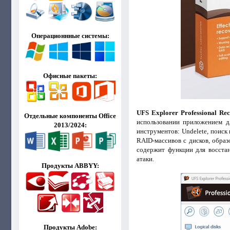
Операционнные системы:
Офисные пакеты:
UFS Explorer Professional Re
Отдельные компоненты Office
использовании приложением д
2013/2024:
инструментов: Undelete, поис
RAID-массивов с дисков, обра
содержит функции для восстан
атаки.
Продукты ABBYY:
Продукты Adobe: