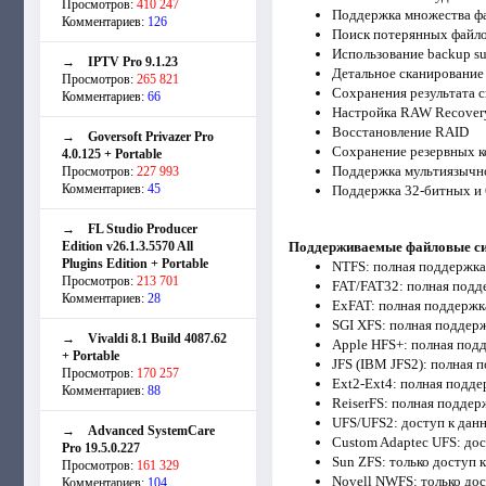
Просмотров:
410 247
Поддержка множества ф
Комментариев:
126
Поиск потерянных файл
Использование backup su
→
IPTV Pro 9.1.23
Детальное сканирование
Просмотров:
265 821
Сохранения результата 
Комментариев:
66
Настройка RAW Recover
Восстановление RAID
→
Goversoft Privazer Pro
Сохранение резервных к
4.0.125 + Portable
Поддержка мультиязычн
Просмотров:
227 993
Комментариев:
45
Поддержка 32-битных и 
→
FL Studio Producer
Edition v26.1.3.5570 All
Поддерживаемые файловые с
Plugins Edition + Portable
NTFS: полная поддержка 
Просмотров:
213 701
FAT/FAT32: полная подде
Комментариев:
28
ExFAT: полная поддержка
SGI XFS: полная поддерж
→
Vivaldi 8.1 Build 4087.62
Apple HFS+: полная подд
+ Portable
JFS (IBM JFS2): полная 
Просмотров:
170 257
Ext2-Ext4: полная подде
Комментариев:
88
ReiserFS: полная поддер
UFS/UFS2: доступ к дан
→
Advanced SystemCare
Custom Adaptec UFS: до
Pro 19.5.0.227
Sun ZFS: только доступ 
Просмотров:
161 329
Novell NWFS: только дос
Комментариев:
104