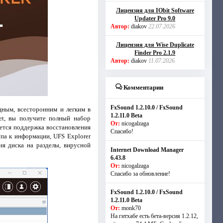
Лицензия для IObit Software
Updater Pro 9.0
Автор:
diakov
22.07.2026
Лицензия для Wise Duplicate
Finder Pro 2.1.9
Автор:
diakov
11.07.2026
Комментарии
FxSound 1.2.10.0 / FxSound
щным, всесторонним и легким в
1.2.11.0 Beta
et, вы получите полный набор
От:
nicogalzaga
ется поддержка восстановления
Спасибо!
па к информации, UFS Explorer
ия диска на разделы, вирусной
Internet Download Manager
6.43.8
От:
nicogalzaga
Спасибо за обновление!
FxSound 1.2.10.0 / FxSound
1.2.11.0 Beta
От:
monk70
На гитхабе есть бета-версия 1.2.12,