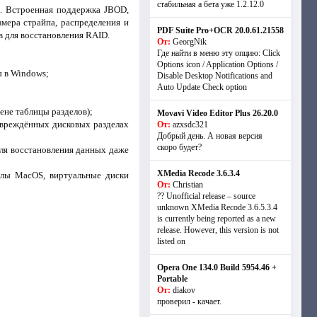
стабильная а бета уже 1.2.12.0
й. Встроенная поддержка JBOD,
мера страйпа, распределения и
PDF Suite Pro+OCR 20.0.61.21558
в для восстановления RAID.
От:
GeorgNik
Где найти в меню эту опцию: Click
Options icon / Application Options /
 в Windows;
Disable Desktop Notifications and
Auto Update Check option
ене таблицы разделов);
Movavi Video Editor Plus 26.20.0
овреждённых дисковых разделах
От:
azxsdc321
Добрый день. А новая версия
скоро будет?
ля восстановления данных даже
XMedia Recode 3.6.3.4
йлы MacOS, виртуальные диски
От:
Christian
?? Unofficial release – source
unknown XMedia Recode 3.6.5.3.4
is currently being reported as a new
release. However, this version is not
listed on
Opera One 134.0 Build 5954.46 +
Portable
От:
diakov
проверил - качает.