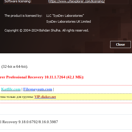
32-bit и 64-bit).
r Professional Recovery 10.11.1.7264 (42,1 МБ):
|
Katfile.com
|
Filespayouts.com
|
упна только для группы:
VIP-diakov.net
al Recovery 9.18.0.6792/8.16.0.5987