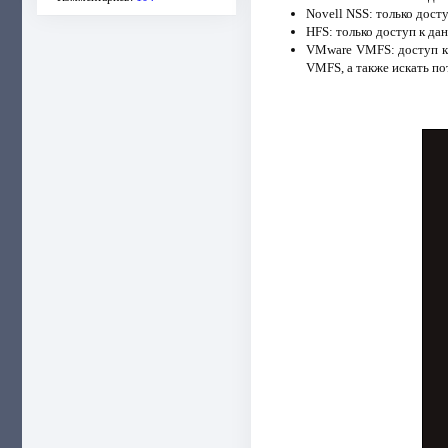
Novell NSS: только дост
HFS: только доступ к да
VMware VMFS: доступ к 
VMFS, а также искать п