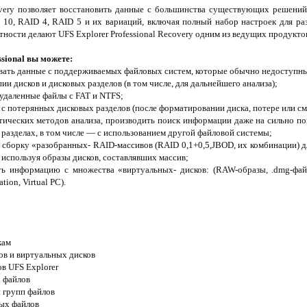
covery позволяет восстановить данные с большинства существующих решени
10, RAID 4, RAID 5 и их вариаций, включая полный набор настроек для раз
етности делают UFS Explorer Professional Recovery одним из ведущих продукто
sional вы можете:
вать данные с поддерживаемых файловых систем, которые обычно недоступны
ии дисков и дисковых разделов (в том числе, для дальнейшего анализа);
 удаленные файлы с FAT и NTFS;
с потерянных дисковых разделов (после форматировании диска, потере или см
тических методов анализа, производить поиск информации даже на сильно п
разделах, в том числе — с использованием другой файловой системы;
сборку «разобранных- RAID-массивов (RAID 0,1+0,5,JBOD, их комбинации) д
используя образы дисков, составлявших массив;
ать информацию с множества «виртуальных- дисков: (RAW-образы, .dmg-фа
tion, Virtual PC).
кам
ов и виртуальных дисков
в UFS Explorer
 файлов
 групп файлов
ых файлов