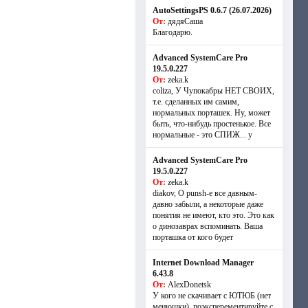
AutoSettingsPS 0.6.7 (26.07.2026)
От:
дядяСаша
Благодарю.
Advanced SystemCare Pro
19.5.0.227
От:
zeka.k
coliza, У Чупокабры НЕТ СВОИХ,
т.е. сделанных им самим,
нормальных порташек. Ну, может
быть, что-нибудь простенькое. Все
нормальные - это СПИЖ... у
Advanced SystemCare Pro
19.5.0.227
От:
zeka.k
diakov, О punsh-е все давным-
давно забыли, а некоторые даже
понятия не имеют, кто это. Это как
о динозаврах вспоминать. Ваша
порташка от кого будет
Internet Download Manager
6.43.8
От:
AlexDonetsk
У кого не скачивает с ЮТЮБ (нет
менюшки), поэксперементируйте с