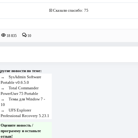
Сказали спасибо: 75
18 835
10
ругие новости по теме:
→
SysAdmin Software
Portable v0.6.5.0
→
Total Commander
PowerUser 75 Portable
→
Темы для Window 7 -
10
→
UFS Explorer
Professional Recovery 5.23.1
Оцените новость /
программу и оставьте
отзыв!