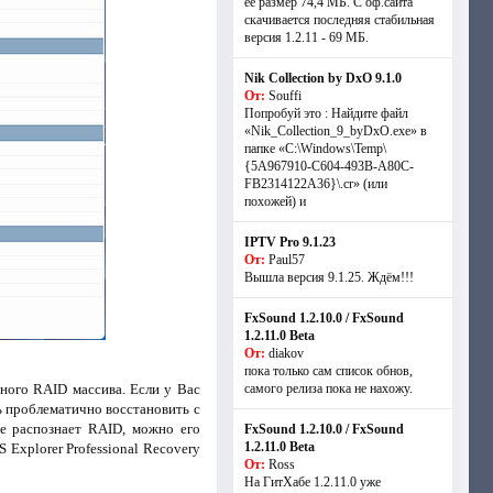
её размер 74,4 МБ. С оф.сайта
скачивается последняя стабильная
версия 1.2.11 - 69 МБ.
Nik Collection by DxO 9.1.0
От:
Souffi
Попробуй это : Найдите файл
«Nik_Collection_9_byDxO.exe» в
папке «C:\Windows\Temp\
{5A967910-C604-493B-A80C-
FB2314122A36}\.cr» (или
похожей) и
IPTV Pro 9.1.23
От:
Paul57
Вышла версия 9.1.25. Ждём!!!
FxSound 1.2.10.0 / FxSound
1.2.11.0 Beta
От:
diakov
пока только сам список обнов,
ного RAID массива. Если у Вас
самого релиза пока не нахожу.
ь проблематично восстановить с
не распознает RAID, можно его
FxSound 1.2.10.0 / FxSound
1.2.11.0 Beta
 Explorer Professional Recovery
От:
Ross
На ГитХабе 1.2.11.0 уже