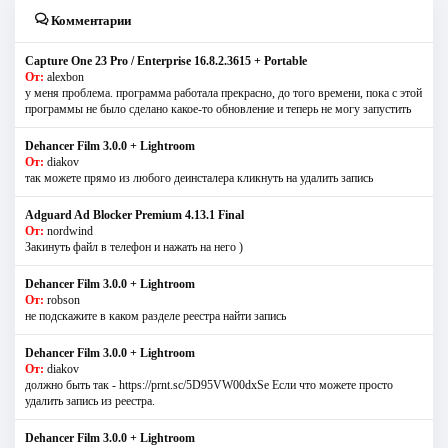
Комментарии
Capture One 23 Pro / Enterprise 16.8.2.3615 + Portable
От:
alexbon
у меня проблема. программа работала прекрасно, до того времени, пока с этой
программы не было сделано какое-то обновление и теперь не могу запустить
Dehancer Film 3.0.0 + Lightroom
От:
diakov
так можете прямо из любого деинсталера кликнуть на удалить запись
Adguard Ad Blocker Premium 4.13.1 Final
От:
nordwind
Закинуть файл в телефон и нажать на него )
Dehancer Film 3.0.0 + Lightroom
От:
robson
не подскажите в каком разделе реестра найти запись
Dehancer Film 3.0.0 + Lightroom
От:
diakov
должно быть так - https://prnt.sc/5D95VW00dxSe Если что можете просто
удалить запись из реестра.
Dehancer Film 3.0.0 + Lightroom