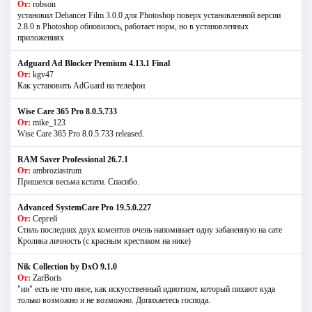
От:
robson
установил Dehancer Film 3.0.0 для Photoshop поверх установленной версии
2.8.0 в Photoshop обновилось, работает норм, но в установленных
приложениях
Adguard Ad Blocker Premium 4.13.1 Final
От:
kgv47
Как установить AdGuard на телефон
Wise Care 365 Pro 8.0.5.733
От:
mike_123
Wise Care 365 Pro 8.0.5.733 released.
RAM Saver Professional 26.7.1
От:
ambroziastrum
Пришелся весьма кстати. Спасибо.
Advanced SystemCare Pro 19.5.0.227
От:
Сергей
Стиль последних двух коментов очень напоминает одну забаненную на сате
Кролика личность (с красным крестиком на нике)
Nik Collection by DxO 9.1.0
От:
ZarBoris
"ии" есть не что иное, как искусственный идиотизм, который пихают куда
только возможно и не возможно. Допихаетесь господа.