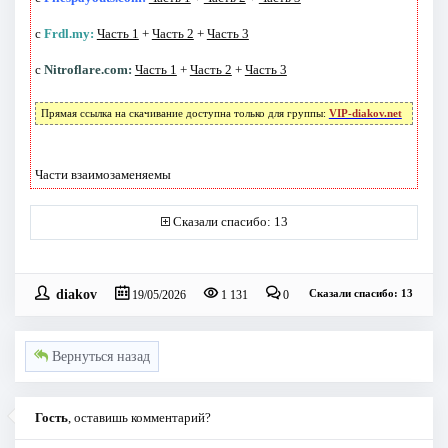
с
Frdl.my:
Часть 1
+
Часть 2
+
Часть 3
с
Nitroflare.com:
Часть 1
+
Часть 2
+
Часть 3
Прямая ссылка на скачивание доступна только для группы:
VIP-diakov.net
Части взаимозаменяемы
Сказали спасибо: 13
diakov
Сказали спасибо: 13
19/05/2026
1 131
0
Вернуться назад
Гость
, оставишь комментарий?