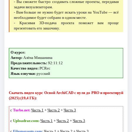
- Вы сможете быстро создавать сложные проекты, передавая
задачи визуализаторам.
- Вам больше не нужно будет искать уроки на YouTube — всё
необходимое будет собрано в одном месте.
- Красивая 3D-подача проекта поможет вам проще
презентовать его заказчику.
О курсе:
Автор:
Алёна Мишанина
Продолжительность:
92:11:12
Качество видео:
PCRec
Язык озвучки:
русский
Скачать видео курс Освой ArchiCAD с нуля до PRO и проектируй
(2025) (19,4 ГБ):
с
Turbo.net:
Часть 1
+
Часть 2
+
Часть 3
с
Uploadrar.com:
Часть 1
+
Часть 2
+
Часть 3
с
Filespayouts.com:
Часть 1
+
Часть 2
+
Часть 3