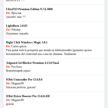
RENGA 9.2 ???
UltraISO Premium Edition 9.7.6.3860
От:
Ярослав
спасибо! мяу !!!
LightBurn 2.0.03
От:
Nikolay
Огромное спасибо
Right Click Windows Magic 3.0.1
От:
Carlos garcia
Para quitar toda la porqueria que instala en hibituninstaller (gratuito) opcion
herramientas del contextual una a una las eliminas. Totalmente
Adguard Ad Blocker Premium 4.13.0 Final
От:
Pro-Euro
Комментарий скрыт
IObit Uninstaller Pro 15.6.0.6
От:
Magnus99
funciona perfecto, gracias!
IObit Driver Booster Pro 13.6.0.438
От:
Magnus99
gracias