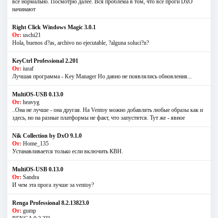
всё нормально. Посмотрю далее. Вся проблема в том, что все проги DxO
начинают
Right Click Windows Magic 3.0.1
От:
uschi21
Hola, buenos d?as, archivo no ejecutable, ?alguna soluci?n?
KeyCtrl Professional 2.201
От:
iuraf
Лучшая программа - Key Manager Но давно не появлялись обновления...
MultiOS-USB 0.13.0
От:
heavyg
..Она не лучше - она другая. На Ventoy можно добавлять любые образы как и
здесь, но на разные платформы не факт, что запустятся. Тут же - явное
Nik Collection by DxO 9.1.0
От:
Home_135
Устанавливается только если включить КВН.
MultiOS-USB 0.13.0
От:
Sandra
И чем эта прога лучше за ventoy?
Renga Professional 8.2.13823.0
От:
gump