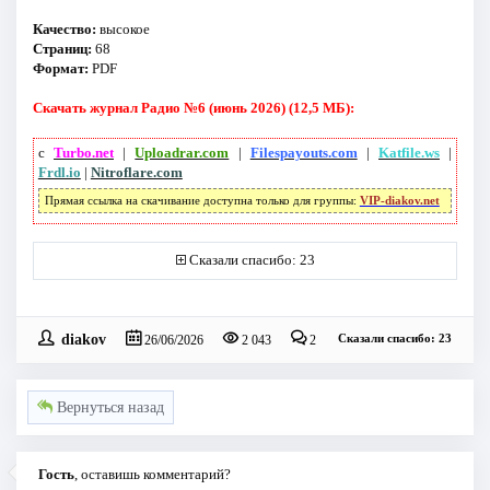
Качество:
высокое
Страниц:
68
Формат:
PDF
Скачать журнал Радио №6 (июнь 2026) (12,5 МБ):
с
Turbo.net
|
Uploadrar.com
|
Filespayouts.com
|
Katfile.ws
|
Frdl.io
|
Nitroflare.com
Прямая ссылка на скачивание доступна только для группы:
VIP-diakov.net
Сказали спасибо: 23
diakov
Сказали спасибо: 23
26/06/2026
2 043
2
Вернуться назад
Гость
, оставишь комментарий?