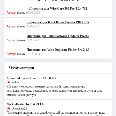
Лицензия для Wise Care 365 Pro 8.0.4.732
Автор:
diakov
07.08.2026
Лицензия для IObit Driver Booster PRO 13.5
Автор:
diakov
22.07.2026
Лицензия для IObit Software Updater Pro 9.0
Автор:
diakov
22.07.2026
Лицензия для Wise Duplicate Finder Pro 2.1.9
Автор:
diakov
11.07.2026
Комментарии
Advanced SystemCare Pro 19.5.0.227
От:
coliza
К Вашему хорошему коменту хотелось бы одну поправочку -
порташка,порташке рознь.Здесь многое зависит от набитости руки автора
именно на конкретную
Nik Collection by DxO 9.1.0
От:
AlexAlex23
После переустановки всё заработало, сейчас установил новую версию, пока