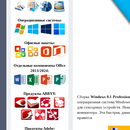
Операционнные системы:
Офисные пакеты:
Отдельные компоненты Office
2013/2024:
Продукты ABBYY:
Сборка
Windows 8.1 Profession
операционная система Windows
для сенсорных устройств. Нов
компьютера. Эта быстрая, динам
нравится.
Продукты Adobe: