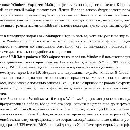
днике Windows Explorer.
Майкрософт неустанно продвигает ленты Ribbons,
ой привычный набор пиктограмм. Ленты Ribbons теперь будут интегриров
 старой закалки вряд ли придется переучиваться - большинство из них все-рав
зываемое кликом правой клавишей мыши. Что до новичков, им к такому ин
ие пиктограммы на лентах Ribbons отлично подходят для сенсорных интерфей
t в менеджере задач Task Manager.
Свершилось то, чего мы уже и не ждали
о, в Windows 8 стало возможным копировать сразу несколько файлов с зад
скорость и время до завершения операции. Что до менеджера процессов, 
ами для визуального удобства восприятия.
ние USB 3.0 и работа с ISO-образами из коробки.
Windows 8 поможет получ
аких дополнительных программ как Daemon Tools, Alcohol 52% / 120% или 
жку USB 3.0 без необходимости установки дополнительных драйверов.
ws-Sync через Live ID.
Недавно анонсированная служба Windows 8 Cloud 
х: все приложения, настройки и личная информация могут синхронизироватьс
ows, логинитесь с помощью вашего Live ID, и ваше привычное рабочее окруж
 Также то упрощает доступ к файлам на удаленном компьютере - для сове
ера.
ows 8 или новая Windows за 10 минут.
Windows 8 предлагает два ключевых у
предотвращает работу вредоносного кода, запускающегося еще до загрузки
ановить Windows 8 без фактической переустановки, возвращая ОС к первонач
расной кнопки" Reset Button, вызывать которую можно на этапе загрузки OS
яющей только саму операционку, и не затрагивающей ваши личные файлы и ус
оддержка UEFI вместо BIOS, полный доступ к Xbox Live, трехмерный интерфе