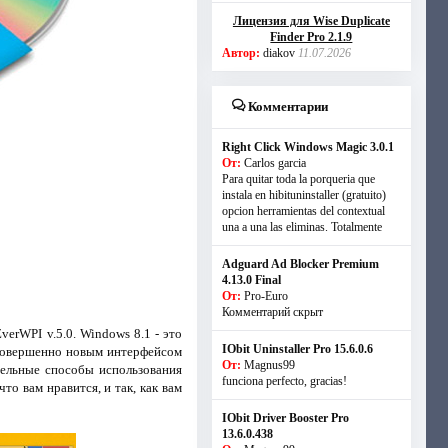
Лицензия для Wise Duplicate
Finder Pro 2.1.9
Автор:
diakov
11.07.2026
Комментарии
Right Click Windows Magic 3.0.1
От:
Carlos garcia
Para quitar toda la porqueria que
instala en hibituninstaller (gratuito)
opcion herramientas del contextual
una a una las eliminas. Totalmente
Adguard Ad Blocker Premium
4.13.0 Final
От:
Pro-Euro
Комментарий скрыт
erWPI v.5.0. Windows 8.1 - это
IObit Uninstaller Pro 15.6.0.6
 совершенно новым интерфейсом
От:
Magnus99
тельные способы использования
funciona perfecto, gracias!
то вам нравится, и так, как вам
IObit Driver Booster Pro
13.6.0.438