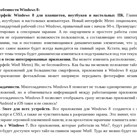
обенности Windows 8:
ерфейс Windows 8 для планшетов, ноутбуков и настольных ПК.
Главн
, ноутбуках и настольных компьютерах. Новый интерфейс Metro опционален, 
тандартный рабочий стол Windows, привычный нам с начала 90-х. Преимуществ
птирован к сенсорным экранам. А по ощущением и простоте работы соп
ем не ограничивает возможности пользователя, а составляющие его пикто
ниями, так и постоянно изменяющимися динамическими элементами, что у
се самое важное будет всегда выводится на главный экран. Кстати, вид рабо
ет темы теперь будет динамически изменяться и подстраиваться под тон теку
 и тесно интегрированные приложения.
Вы можете изменить расположение, ц
рфейс Win8 Metro). Но, не беспокойтесь. Как бы вы ни меняли положение тай
от приложений для большинства смартфонов, приложения в Windows 8 куда
 приложение фотоальбома может напрямую передавать фотографии неза
задачности.
Многозадачность Windows 8 помогает не только одновременно де
иложений, но и обмениваться информацией между работающими приложени
огозадачность Windows 8 позволяет отображать сразу несколько приложений 
ndroid и iOS такое и не снилось!
 Store для всех устройств.
Все приложения для Windows 8 создаются с 
cript и CSS3, а также не чувствительны к разрешению экрана. Это значит, чт
 экране огромной плазменной панели, и на крохотном экранчике планшета или
ь с Windows 7.
Все приложения, которые работали на Win7, будут работа
 будет доступен через тайл на главном экране Win8. Туда же можно будет п