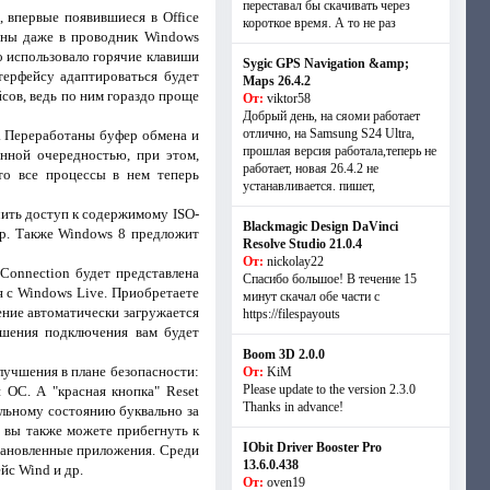
переставал бы скачивать через
 впервые появившиеся в Office
короткое время. А то не раз
аны даже в проводник Windows
но использовало горячие клавиши
Sygic GPS Navigation &amp;
терфейсу адаптироваться будет
Maps 26.4.2
сов, ведь по ним гораздо проще
От:
viktor58
Добрый день, на сяоми работает
отлично, на Samsung S24 Ultra,
. Переработаны буфер обмена и
прошлая версия работала,теперь не
анной очередностью, при этом,
работает, новая 26.4.2 не
то все процессы в нем теперь
устанавливается. пишет,
ить доступ к содержимому ISO-
Blackmagic Design DaVinci
др. Также Windows 8 предложит
Resolve Studio 21.0.4
От:
nickolay22
Connection будет представлена
Спасибо большое! В течение 15
я с Windows Live. Приобретаете
минут скачал обе части с
ение автоматически загружается
https://filespayouts
ршения подключения вам будет
Boom 3D 2.0.0
лучшения в плане безопасности:
От:
KiM
Please update to the version 2.3.0
 ОС. А "красная кнопка" Reset
Thanks in advance!
альному состоянию буквально за
, вы также можете прибегнуть к
IObit Driver Booster Pro
тановленные приложения. Среди
13.6.0.438
йс Wind и др.
От:
oven19