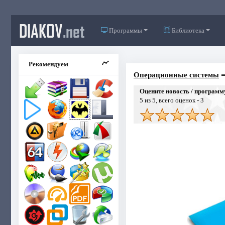
DIAKOV
.net
Программы
Библиотека
Рекомендуем
Операционные системы
Оцените новость / программ
5
из 5, всего оценок -
3