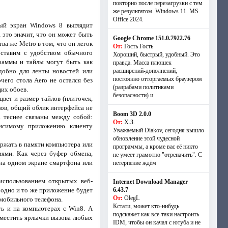
повторно после перезагрузки с тем
же результатом. Windows 11. MS
Offiсe 2024.
ый экран Windows 8 выглядит
это значит, что он может быть
Google Chrome 151.0.7922.76
а же Metro в том, что он легок
От:
Гость Гость
оставим с удобством обычного
Хороший, быстрый, удобный. Это
граммы и тайлы могут быть как
правда. Масса плюшек
добно для ленты новостей или
расширений-дополнений,
постоянно отторгаемых браузером
чего стола Aero не остался без
(разрабами политиками
щих обоев.
безопасности) и
вет и размер тайлов (плиточек,
лов, общий облик интерфейса не
Boom 3D 2.0.0
 теснее связаны между собой:
От:
Х.З.
висимому приложению клиенту
Уважаемый Diakov, сегодня вышло
обновление этой чудесной
ржать в памяти компьютера или
программы, а кроме вас её никто
ями. Как через буфер обмена,
не умеет грамотно "отрепачить". С
на одном экране смартфона или
нетерпение ждём
использованием открытых веб-
Internet Download Manager
о одно и то же приложение будет
6.43.7
От:
OlegL
 мобильного телефона.
Кстати, может кто-нибудь
ть и на компьютерах с Win8. А
подскажет как все-таки настроить
оместить ярлычки вызова любых
IDM, чтобы он качал с ютуба и не