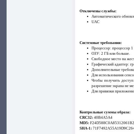
Отключены службы:
Aвтоматического обновл
UAC
Системные требования:
Процессор: процессор 1
ОЗУ: 2 ГБ или больше.
Свободное место на жест
Графический адаптер: гр
Дополнительные требова
Для использования сенс
Чтобы получить доступ 
разрешение экрана не ме
Для привязки приложений
Контрольные суммы образа:
CRC32:
40B4A5A4
MD5:
F24D588C0A85312061B
SHA-1:
71F7492A55A19D9C26