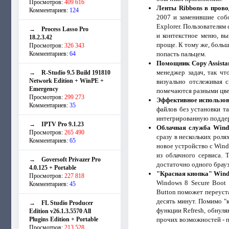
Просмотров:
409 616
Ленты Ribbons в прово
Комментариев:
124
2007 и заменившие соб
Explorer. Пользователям
→
Process Lasso Pro
и контекстное меню, вы
18.2.3.42
проще. К тому же, больш
Просмотров:
326 343
Комментариев:
64
попасть пальцем.
Помощник Copy Assistan
менеджер задач, так чт
→
R-Studio 9.5 Build 191810
Network Edition + WinPE +
визуально отслеживая 
Emergency
помечаются разными цвет
Просмотров:
299 273
Эффективное использова
Комментариев:
35
файлов без установки т
интегрированную поддер
→
IPTV Pro 9.1.23
Облачная служба Windo
Просмотров:
265 490
сразу в нескольких роля
Комментариев:
65
новое устройство с Wind
из облачного сервиса.
→
Goversoft Privazer Pro
достаточно одного брауз
4.0.125 + Portable
"Красная кнопка" Wind
Просмотров:
227 818
Windows 8 Secure Boot 
Комментариев:
45
Button поможет переуст
десять минут. Помимо "к
→
FL Studio Producer
функции Refresh, обнул
Edition v26.1.3.5570 All
Plugins Edition + Portable
прочих возможностей - п
Просмотров:
213 528