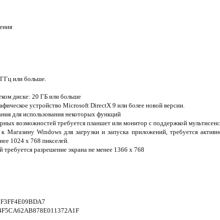
ения
 ГГц или больше.
ком диске: 20 ГБ или больше
афическое устройство Microsoft DirectX 9 или более новой версии.
ния для использования некоторых функций
орных возможностей требуется планшет или монитор с поддержкой мультисен
к Магазину Windows для загрузки и запуска приложений, требуется актив
нее 1024 x 768 пикселей.
 требуется разрешение экрана не менее 1366 x 768
2F3FF4E09BDA7
4F5CA62AB878E011372A1F