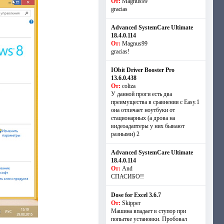
От:
Magnus99
gracias
Advanced SystemCare Ultimate
18.4.0.114
От:
Magnus99
gracias!
IObit Driver Booster Pro
13.6.0.438
От:
coliza
У данной проги есть два
преимущества в сравнении с Easy.1
она отличает ноутбуки от
стационарных (а дрова на
видеоадаптеры у них бывают
разными) 2
Advanced SystemCare Ultimate
18.4.0.114
От:
And
СПАСИБО!!
Dose for Excel 3.6.7
От:
Skipper
Машина впадает в ступор при
попытке установки. Пробовал