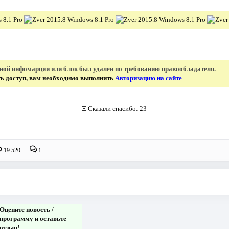
нной инфомарции или блок был удален по требованию правообладателя.
ить доступ, вам необходимо выполнить
Авторизацию на сайте
Сказали спасибо: 23
19 520
1
Оцените новость /
программу и оставьте
отзыв!