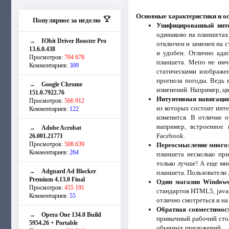
Основные характеристики и ос
Популярное за неделю
Унифицированный инт
одинаково на планшетах
→
IObit Driver Booster Pro
отключен и заменен на с
13.6.0.438
и удобен. Отлично ада
Просмотров:
704 678
планшета. Metro не нич
Комментариев:
309
статическими изображе
прогноза погоды. Ведь в
→
Google Chrome
изменений. Например, цв
151.0.7922.76
Интуитивная навигация
Просмотров:
566 912
из которых состоит инте
Комментариев:
122
изменится. В отличие 
например, встроенное
→
Adobe Acrobat
Facebook.
26.001.21771
Просмотров:
508 639
Переосмысление много
Комментариев:
264
планшета несколько пр
только лучше! А еще мн
→
Adguard Ad Blocker
планшета. Пользователи A
Premium 4.13.0 Final
Один магазин Windows
Просмотров:
455 191
стандартов HTML5, javas
Комментариев:
55
отлично смотреться и на
Обратная совместимост
→
Opera One 134.0 Build
привычный рабочий стол
5954.26 + Portable
обычных приложений.