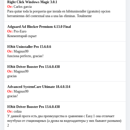
Right Click Windows Magic 3.0.1
От:
Carlos garcia
Para quitar toda la porqueria que instala en hibituninstaller (gratuito) opcion
herramientas del contextual una a una las eliminas. Totalmente
Adguard Ad Blocker Premium 4.13.0 Final
От:
Pro-Euro
Комментарий скрыт
IObit Uninstaller Pro 15.6.0.6
От:
Magnus99
funciona perfecto, gracias!
IObit Driver Booster Pro 13.6.0.438
От:
Magnus99
gracias
Advanced SystemCare Ultimate 18.4.0.114
От:
Magnus99
gracias!
IObit Driver Booster Pro 13.6.0.438
От:
coliza
У данной проги есть два преимущества в сравнении с Easy.1 она отличает
ноутбуки от стационарных (а дрова на видеоадаптеры у них бывают разными)
2