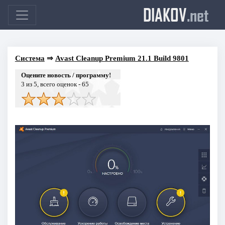
DIAKOV
.net
Система
⇒
Avast Cleanup Premium 21.1 Build 9801
Оцените новость / программу!
3
из 5, всего оценок -
65