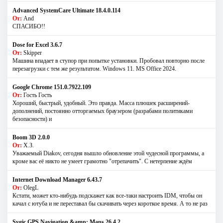
Advanced SystemCare Ultimate 18.4.0.114
От:
And
СПАСИБО!!
Dose for Excel 3.6.7
От:
Skipper
Машина впадает в ступор при попытке установки. Пробовал повторно после
перезагрузки с тем же результатом. Windows 11. MS Offiсe 2024.
Google Chrome 151.0.7922.109
От:
Гость Гость
Хороший, быстрый, удобный. Это правда. Масса плюшек расширений-
дополнений, постоянно отторгаемых браузером (разрабами политиками
безопасности) и
Boom 3D 2.0.0
От:
Х.З.
Уважаемый Diakov, сегодня вышло обновление этой чудесной программы, а
кроме вас её никто не умеет грамотно "отрепачить". С нетерпение ждём
Internet Download Manager 6.43.7
От:
OlegL
Кстати, может кто-нибудь подскажет как все-таки настроить IDM, чтобы он
качал с ютуба и не переставал бы скачивать через короткое время. А то не раз
Sygic GPS Navigation &amp; Maps 26.4.2