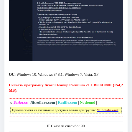
ОС:
Windows 10, Windows 8/ 8.1, Windows 7, Vista, XP
Скачать программу Avast Cleanup Premium 21.1 Build 9801 (154,2
МБ):
с
Turbo.cc
|
Nitroflare.com
|
Katfile.com
|
Notfound
|
Прямая ссылка на скачивание доступна только для группы:
VIP-diakov.net
Сказали спасибо: 90