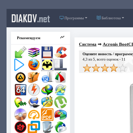
DIAKOV
.net
Программы
Библиотека
Рекомендуем
Система
⇒
Acronis BootC
Оцените новость / программ
4,3
из 5, всего оценок -
11