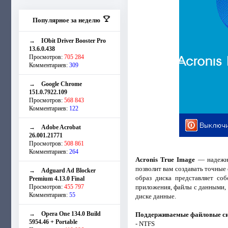
Популярное за неделю
→
IObit Driver Booster Pro
13.6.0.438
Просмотров:
705 284
Комментариев:
309
→
Google Chrome
151.0.7922.109
Просмотров:
568 843
Комментариев:
122
→
Adobe Acrobat
26.001.21771
Просмотров:
508 861
Комментариев:
264
Acronis True Image
— надежно
позволит вам создавать точные
→
Adguard Ad Blocker
образ диска представляет со
Premium 4.13.0 Final
Просмотров:
455 797
приложения, файлы с данными,
Комментариев:
55
диске данные.
→
Opera One 134.0 Build
Поддерживаемые файловые с
5954.46 + Portable
- NTFS