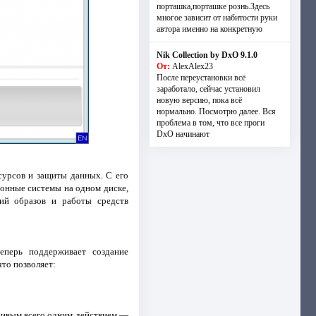
порташка,порташке рознь.Здесь
многое зависит от набитости руки
автора именно на конкретную
Nik Collection by DxO 9.1.0
От:
AlexAlex23
После переустановки всё
заработало, сейчас установил
новую версию, пока всё
нормально. Посмотрю далее. Вся
проблема в том, что все проги
DxO начинают
урсов и защиты данных. С его
онные системы на одном диске,
пий образов и работы средств
еперь поддерживает создание
что позволяет:
йчивым всего одним действием —