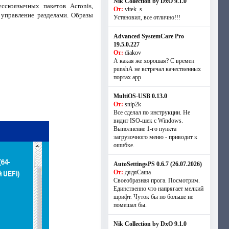
Nik Collection by DxO 9.1.0
сскоязычных пакетов Acronis,
От:
vitek_s
 управление разделами. Образы
Установил, все отлично!!!
Advanced SystemCare Pro
19.5.0.227
От:
diakov
А какая же хорошая? С времен
punshА не встречал качественных
портах app
MultiOS-USB 0.13.0
От:
snip2k
Все сделал по инструкции. Не
видит ISO-шек с Windows.
Выполнение 1-го пункта
загрузочного меню - приводит к
ошибке.
AutoSettingsPS 0.6.7 (26.07.2026)
От:
дядяСаша
Своеобразная прога. Посмотрим.
Единственно что напрягает мелкий
шрифт. Чуток бы по больше не
помешал бы.
Nik Collection by DxO 9.1.0