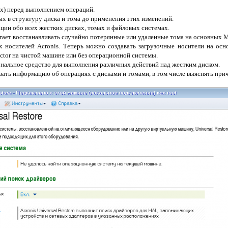
ux) перед выполнением операций.
ых в структуру диска и тома до применения этих изменений.
ии обо всех жестких дисках, томах и файловых системах.
могает восстанавливать случайно потерянные или удаленные тома на основных 
х носителей Acronis. Теперь можно создавать загрузочные носители на осно
ector на чистой машине или без операционной системы.
иональное средство для выполнения различных действий над жестким диском.
вать информацию об операциях с дисками и томами, в том числе выяснять прич