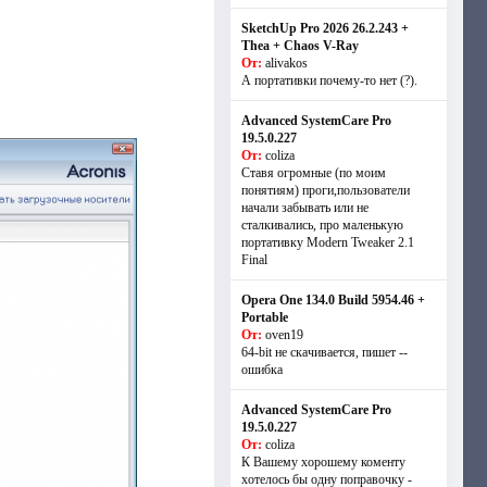
SketchUp Pro 2026 26.2.243 +
Thea + Chaos V-Ray
От:
alivakos
А портативки почему-то нет (?).
Advanced SystemCare Pro
19.5.0.227
От:
coliza
Ставя огромные (по моим
понятиям) проги,пользователи
начали забывать или не
сталкивались, про маленькую
портативку Modern Tweaker 2.1
Final
Opera One 134.0 Build 5954.46 +
Portable
От:
oven19
64-bit не скачивается, пишет --
ошибка
Advanced SystemCare Pro
19.5.0.227
От:
coliza
К Вашему хорошему коменту
хотелось бы одну поправочку -