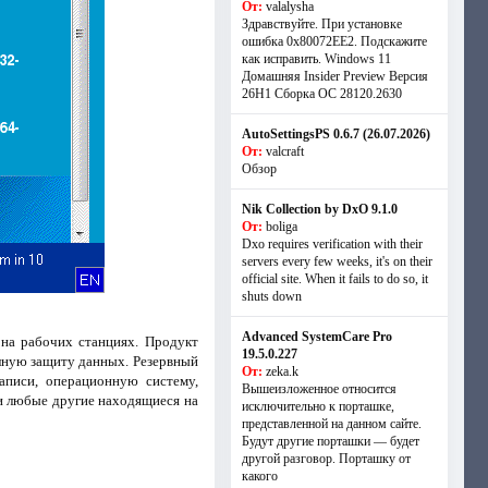
От:
valalysha
Здравствуйте. При установке
ошибка 0х80072EE2. Подскажите
как исправить. Windows 11
Домашняя Insider Preview Версия
26H1 Сборка ОС 28120.2630
AutoSettingsPS 0.6.7 (26.07.2026)
От:
valcraft
Обзор
Nik Collection by DxO 9.1.0
От:
boliga
Dxo requires verification with their
servers every few weeks, it's on their
official site. When it fails to do so, it
shuts down
Advanced SystemCare Pro
на рабочих станциях. Продукт
19.5.0.227
олную защиту данных. Резервный
От:
zeka.k
аписи, операционную систему,
Вышеизложенное относится
и любые другие находящиеся на
исключительно к порташке,
представленной на данном сайте.
Будут другие порташки — будет
другой разговор. Порташку от
какого