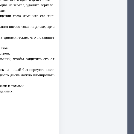
дно из зеркал, удалите зеркало.
мым.
щении тома измените его тип.
ния пятого тома на диске, где в
 в динамические, что повышает
азом.
стеме.
номный, чтобы защитить его от
ск на новый без переустановки
одного диска можно клонировать
ками и томами.
 данных.