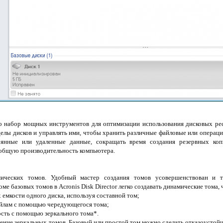
 набор мощных инструментов для оптимизации использования дисковых рес
елы дисков и управлять ими, чтобы хранить различные файловые или операци
рянные или удаленные данные, сокращать время создания резервных ко
 общую производительность компьютера.
ических томов. Удобный мастер создания томов усовершенствован и т
ме базовых томов в Acronis Disk Director легко создавать динамические тома, 
х емкости одного диска, используя составной том;
айлам с помощью чередующегося тома;
ость с помощью зеркального тома*.
еление зеркальных томов. Базовый или простой том можно сделать отказоусто