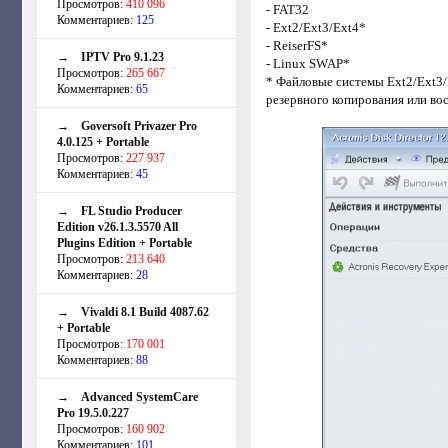
Просмотров:
410 096
- FAT32
Комментариев:
125
- Ext2/Ext3/Ext4*
- ReiserFS*
→
IPTV Pro 9.1.23
- Linux SWAP*
Просмотров:
265 667
* Файловые системы Ext2/Ext3/
Комментариев:
65
резервного копирования или вос
→
Goversoft Privazer Pro
4.0.125 + Portable
Просмотров:
227 937
Комментариев:
45
→
FL Studio Producer
Edition v26.1.3.5570 All
Plugins Edition + Portable
Просмотров:
213 640
Комментариев:
28
→
Vivaldi 8.1 Build 4087.62
+ Portable
Просмотров:
170 001
Комментариев:
88
→
Advanced SystemCare
Pro 19.5.0.227
Просмотров:
160 902
Комментариев:
101