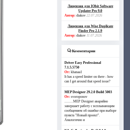
Лицензия для IObit Software
Updater Pro 9.0
Автор:
diakov
22.07.2026
Лицензия для Wise Duplicate
Finder Pro 2.1.9
Автор:
diakov
11.07.2026
Комментарии
Driver Easy Professional
7.1.5.5750
От:
khanaa1
It has a speed limiter on there - how
can I get around that speed issue?
MEP Designer 29.2.0 Build 5003
От:
svoroponov
..........MEP Designer аварийно
завершает работу с всплывающим
сообщением об ошибке при выборе
пункта "Новый проект".
Аналогично и