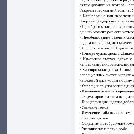
путем добавления зеркала. Если
Разделите зеркальный том, чт
• Копирование или перемещен
Например, содержимое зеркальн
• Преобразование основных томо
данный момент уже есть четыре
• Преобразование базовых дис
надежность диска, используемо
• Преобразование GPT-дисков в
• Импорт чужих дисков. Динами
• Изменение статуса диска: с
непреднамеренного использова
• Клонирование диска. С помо
операционных систем и приложе
на целевой диск «один в один» 
• Операции по управлению диск
- Изменение размера, перемеще
- Форматирование томов, присво
- Инициализация недавно добав
- Удаление томов.
- Изменение файловых систем.
- Очистка дисков.
- Сокрытие и отображение томо
- Указание плотности i-node.