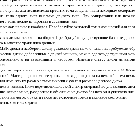
 требуется дополнительное незанятое пространство на диске, где находится о
обы получить два независимых простых тома с идентичным исходным содержи
ие тома одного типа как тома другого типа. При копировании или переме
ого тома можно копировать в составной том.
в в логические и наоборот. Преобразуйте основной том в логический для созда
 основных тома.
ков в динамические и наоборот. Преобразуйте существующие базовые диски
го в качестве хранилища данных.
 MBR-диски и наоборот. Схему разделов диска можно изменить требуемым обр
ческие диски, добавленные с другой машины, можно сделать доступными в си
 оперативного на автономный и наоборот. Измените статус диска на авто
ния.
щью мастера клонирования дисков можно заменить старый основной MBR-ди
ний. Мастер переносит все данные с исходного диска на целевой. Тома исх
или изменять их размер автоматически с учетом размера целевого диска.
ами и томами. Ниже перечислен широкий спектр операций по управлению дис
ние, копирование, разделение и объединение дисков без потери и уничтожения
ение им меток и букв, а также переключение томов в активное состояние.
ленных жестких дисков.
в.