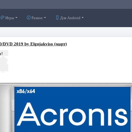
Игры
Разное
Для Android
D/DVD 2019 by Elgujakviso (март)
у!