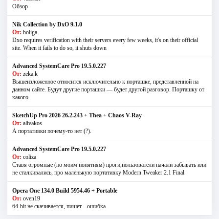
Обзор
Nik Collection by DxO 9.1.0
От:
boliga
Dxo requires verification with their servers every few weeks, it's on their official
site. When it fails to do so, it shuts down
Advanced SystemCare Pro 19.5.0.227
От:
zeka.k
Вышеизложенное относится исключительно к порташке, представленной на
данном сайте. Будут другие порташки — будет другой разговор. Порташку от
какого
SketchUp Pro 2026 26.2.243 + Thea + Chaos V-Ray
От:
alivakos
А портативки почему-то нет (?).
Advanced SystemCare Pro 19.5.0.227
От:
coliza
Ставя огромные (по моим понятиям) проги,пользователи начали забывать или
не сталкивались, про маленькую портативку Modern Tweaker 2.1 Final
Opera One 134.0 Build 5954.46 + Portable
От:
oven19
64-bit не скачивается, пишет --ошибка