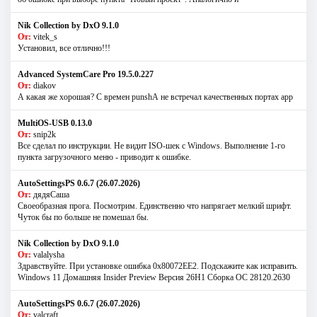
Nik Collection by DxO 9.1.0
От:
vitek_s
Установил, все отлично!!!
Advanced SystemCare Pro 19.5.0.227
От:
diakov
А какая же хорошая? С времен punshА не встречал качественных портах app
MultiOS-USB 0.13.0
От:
snip2k
Все сделал по инструкции. Не видит ISO-шек с Windows. Выполнение 1-го
пункта загрузочного меню - приводит к ошибке.
AutoSettingsPS 0.6.7 (26.07.2026)
От:
дядяСаша
Своеобразная прога. Посмотрим. Единственно что напрягает мелкий шрифт.
Чуток бы по больше не помешал бы.
Nik Collection by DxO 9.1.0
От:
valalysha
Здравствуйте. При установке ошибка 0х80072EE2. Подскажите как исправить.
Windows 11 Домашняя Insider Preview Версия 26H1 Сборка ОС 28120.2630
AutoSettingsPS 0.6.7 (26.07.2026)
От:
valcraft