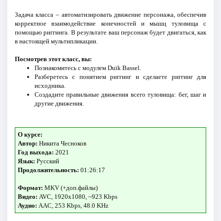
Задача класса – автоматизировать движение персонажа, обеспечив
корректное взаимодействие конечностей и мышц туловища с
помощью риггинга. В результате ваш персонаж будет двигаться, как
в настоящей мультипликации.
Посмотрев этот класс, вы:
Познакомитесь с модулем Duik Bassel.
Разберетесь с понятием риггинг и сделаете риггинг для
исходника.
Создадите правильные движения всего туловища: бег, шаг и
другие движения.
О курсе:
Автор:
Никита Чесноков
Год выхода:
2021
Язык:
Русский
Продолжительность:
01:26:17
Формат:
MKV (+доп.файлы)
Видео:
AVC, 1920x1080, ~923 Kbps
Аудио:
AAC, 253 Kbps, 48.0 KHz