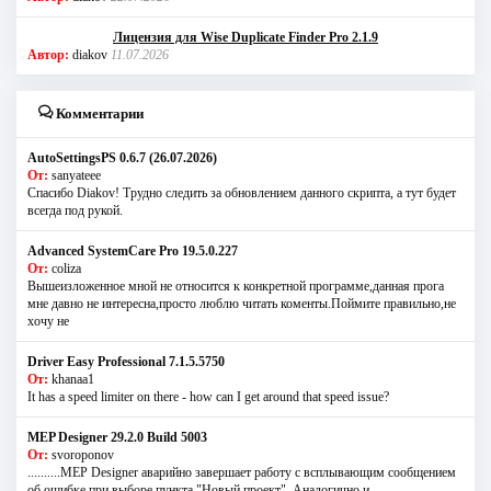
Лицензия для Wise Duplicate Finder Pro 2.1.9
Автор:
diakov
11.07.2026
Комментарии
AutoSettingsPS 0.6.7 (26.07.2026)
От:
sanyateee
Спасибо Diakov! Трудно следить за обновлением данного скрипта, а тут будет
всегда под рукой.
Advanced SystemCare Pro 19.5.0.227
От:
coliza
Вышеизложенное мной не относится к конкретной программе,данная прога
мне давно не интересна,просто люблю читать коменты.Поймите правильно,не
хочу не
Driver Easy Professional 7.1.5.5750
От:
khanaa1
It has a speed limiter on there - how can I get around that speed issue?
MEP Designer 29.2.0 Build 5003
От:
svoroponov
..........MEP Designer аварийно завершает работу с всплывающим сообщением
об ошибке при выборе пункта "Новый проект". Аналогично и