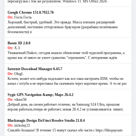
перезагрузки с тем же результатом. Windows 11. MS Offiсe 2024.
Google Chrome 151.0.7922.76
От:
Гость Гость
Хороший, быстрый, удобный. Это правда. Масса плюшек расширений-
дополнений, постоянно отторгаемых браузером (разрабами политиками
безопасности) и
Boom 3D 2.0.0
От:
Х.З.
Уважаемый Diakov, сегодня вышло обновление этой чудесной программы, а
кроме вас её никто не умеет грамотно "отрепачить". С нетерпение ждём
Internet Download Manager 6.43.7
От:
OlegL
Кстати, может кто-нибудь подскажет как все-таки настроить IDM, чтобы он
качал с ютуба и не переставал бы скачивать через короткое время. А то не раз
Sygic GPS Navigation &amp; Maps 26.4.2
От:
viktor58
Добрый день, на сяоми работает отлично, на Samsung S24 Ultra, прошлая
версия работала,теперь не работает, новая 26.4.2 не устанавливается. пишет,
Blackmagic Design DaVinci Resolve Studio 21.0.4
От:
nickolay22
Спасибо большое! В течение 15 минут скачал обе части с https://filespayouts