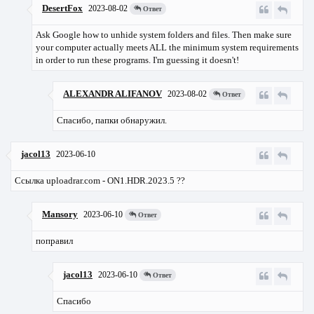
DesertFox
2023-08-02
Ответ
Ask Google how to unhide system folders and files. Then make sure
your computer actually meets ALL the minimum system requirements
in order to run these programs. I'm guessing it doesn't!
ALEXANDR ALIFANOV
2023-08-02
Ответ
Спасибо, папки обнаружил.
jacol13
2023-06-10
Cсылка uploadrar.com - ON1.HDR.2023.5 ??
Mansory
2023-06-10
Ответ
поправил
jacol13
2023-06-10
Ответ
Спасибо