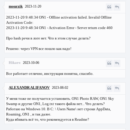
mourzik
2023-11-20
2023-11-20 9:48:34 ON1 - Offline activation failed. Invalid Offline
Activation Code:
2023-11-20 9:48:34 ON1 - Activation Error - Server return code 460
Про hash речи в логе нет. Что в этом случае делать?
Решено: через VPN все пошло как надо!
Hikaro
2023-10-06
Все работает отлично, инструкция понятна, спасибо.
ALEXANDR ALIFANOV
2023-08-02
У меня тоже не получается установить. ON1 Photo RAW, ON1 Sky
Swamp и другие ON1, Log.txt такого файла нет... Что делать?
Работаю на Windows 10. В C: \ Users Name\ нет строки AppData,
Roaming, ON1 , и так далее.
Куда вбивать всё то, что рекомендуется в Readme?