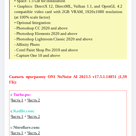
• Space: 1.5 GB for installation
• Graphics: DirectX 12, DirectML, Vulkan 1.1, and OpenGL 4.2
compatible video card with 2GB VRAM, 1920x1080 resolution
(at 100% scale factor)
• Optional Integration:
- Photoshop CC 2020 and above
- Photoshop Elements 2020 and above
- Photoshop Lightroom Classic 2020 and above
- Affinity Photo
- Corel Paint Shop Pro 2019 and above
- Capture One 10 and above
Скачать программу ON1 NoNoise AI 2023.5 v17.5.1.14051 (1,59
ГБ):
с
Turbo.pw:
Часть 1
+
Часть 2
с
Katfile.com:
Часть 1
+
Часть 2
с
Nitroflare.com:
Часть 1
+
Часть 2